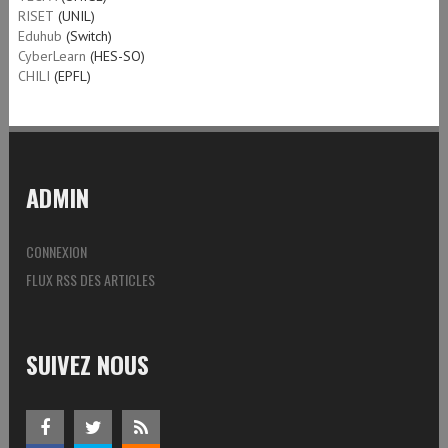
RISET
(UNIL)
Eduhub
(Switch)
CyberLearn
(HES-SO)
CHILI
(EPFL)
ADMIN
CONNEXION
FLUX RSS DES ARTICLES
SUIVEZ NOUS