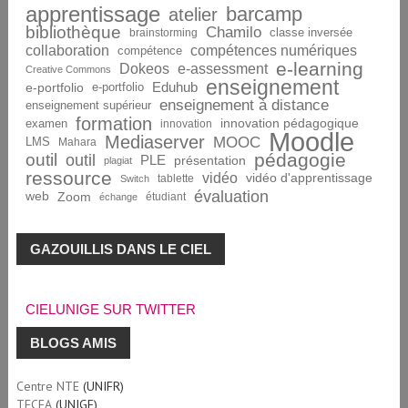
apprentissage
barcamp
atelier
bibliothèque
Chamilo
brainstorming
classe inversée
collaboration
compétences numériques
compétence
e-learning
Dokeos
e-assessment
Creative Commons
enseignement
Eduhub
e-portfolio
e-portfolio
enseignement à distance
enseignement supérieur
formation
innovation pédagogique
examen
innovation
Moodle
Mediaserver
MOOC
LMS
Mahara
pédagogie
outil
outil
PLE
présentation
plagiat
ressource
vidéo
vidéo d'apprentissage
tablette
Switch
évaluation
web
Zoom
étudiant
échange
GAZOUILLIS DANS LE CIEL
CIELUNIGE SUR TWITTER
BLOGS AMIS
Centre NTE
(UNIFR)
TECFA
(UNIGE)