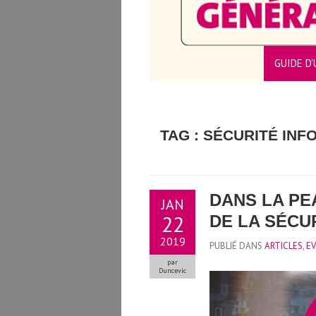
GUIDE D'
CTEURS/TRICES
TAG : SÉCURITÉ IN
DANS LA PE
JAN
22
DE LA SÉCUR
2019
PUBLIÉ DANS
ARTICLES
,
E
par
Duncevic