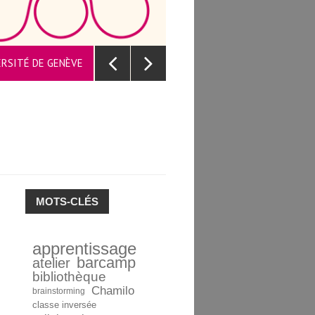
UNE PLAT
VERSITÉ DE GENÈVE
MOTS-CLÉS
apprentissage
barcamp
atelier
bibliothèque
Chamilo
brainstorming
classe inversée