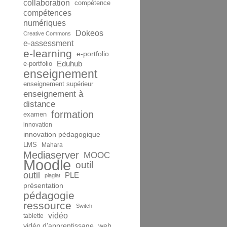
collaboration
compétence
compétences
numériques
Dokeos
Creative Commons
e-assessment
e-learning
e-portfolio
Eduhub
e-portfolio
enseignement
enseignement supérieur
enseignement à
distance
formation
examen
innovation
innovation pédagogique
LMS
Mahara
Mediaserver
MOOC
Moodle
outil
outil
PLE
plagiat
présentation
pédagogie
ressource
Switch
vidéo
tablette
vidéo d'apprentissage
web