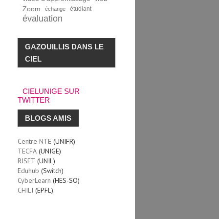
Zoom
étudiant
échange
évaluation
GAZOUILLIS DANS LE
CIEL
CIELUNIGE SUR
TWITTER
BLOGS AMIS
Centre NTE
(UNIFR)
TECFA
(UNIGE)
RISET
(UNIL)
Eduhub
(Switch)
CyberLearn
(HES-SO)
CHILI
(EPFL)