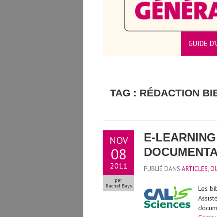
GUIDE D'
CTEURS/TRICES
TAG : RÉDACTION B
E-LEARNING
NOV
08
DOCUMENTAI
2011
PUBLIÉ DANS
ARTICLES
,
OU
par
Rachel Bays
Les bi
Assist
docume