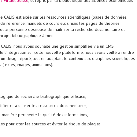
 Virtuel Suisse
, et repris par la bibliothèque des Sciences économiques
e CALIS est axée sur les ressources scientifiques (bases de données,
 de référence, manuels de cours etc.), mais les pages de théories
toute personne désireuse de maîtriser la recherche documentaire et
rojet bibliographique à bien.
 CALIS, nous avons souhaité une gestion simplifiée via un CMS
 l’intégration sur cette nouvelle plateforme, nous avons veillé à rendre
r un design épuré, tout en adaptant le contenu aux disciplines scientifiques
 (textes, images, animations).
ogique de recherche bibliographique efficace,
ifier et à utiliser les ressources documentaires,
 manière pertinente la qualité des informations,
les pour citer les sources et éviter le risque de plagiat