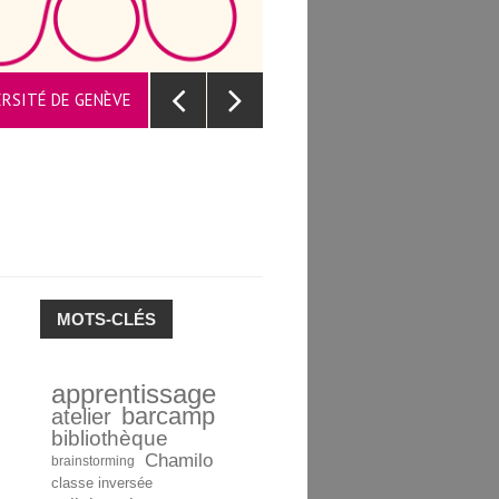
UNE PLAT
VERSITÉ DE GENÈVE
MOTS-CLÉS
apprentissage
barcamp
atelier
bibliothèque
Chamilo
brainstorming
classe inversée