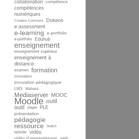
collaboration
compétence
compétences
numériques
Dokeos
Creative Commons
e-assessment
e-learning
e-portfolio
Eduhub
e-portfolio
enseignement
enseignement supérieur
enseignement à
distance
formation
examen
innovation
innovation pédagogique
LMS
Mahara
Mediaserver
MOOC
Moodle
outil
outil
PLE
plagiat
présentation
pédagogie
ressource
Switch
vidéo
tablette
vidéo d'apprentissage
web