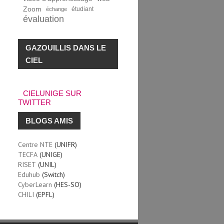
Zoom
étudiant
échange
évaluation
GAZOUILLIS DANS LE
CIEL
CIELUNIGE SUR
TWITTER
BLOGS AMIS
Centre NTE
(UNIFR)
TECFA
(UNIGE)
RISET
(UNIL)
Eduhub
(Switch)
CyberLearn
(HES-SO)
CHILI
(EPFL)