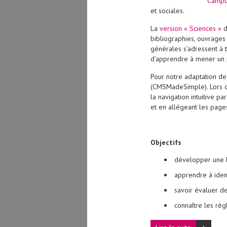
Campus
et sociales.
La
version « Sciences »
d
bibliographies, ouvrages
générales s’adressent à 
d’apprendre à mener un p
Pour notre adaptation de
(CMSMadeSimple). Lors de
la navigation intuitive pa
et en allégeant les pages
Objectifs
développer une l
apprendre à ident
savoir évaluer de
connaître les règ