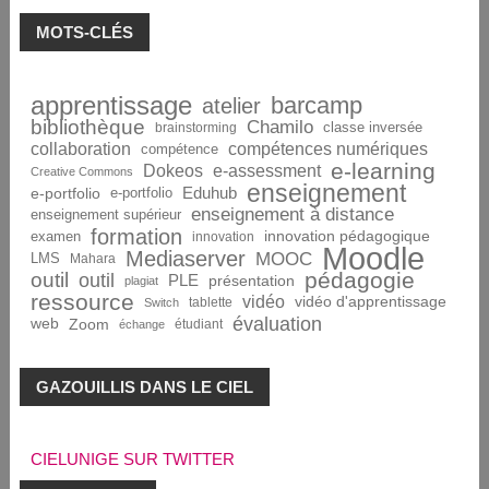
MOTS-CLÉS
apprentissage
barcamp
atelier
bibliothèque
Chamilo
brainstorming
classe inversée
collaboration
compétences numériques
compétence
e-learning
Dokeos
e-assessment
Creative Commons
enseignement
Eduhub
e-portfolio
e-portfolio
enseignement à distance
enseignement supérieur
formation
innovation pédagogique
examen
innovation
Moodle
Mediaserver
MOOC
LMS
Mahara
pédagogie
outil
outil
PLE
présentation
plagiat
ressource
vidéo
vidéo d'apprentissage
tablette
Switch
évaluation
web
Zoom
étudiant
échange
GAZOUILLIS DANS LE CIEL
CIELUNIGE SUR TWITTER