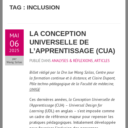
GUIDE D'UTILISATION DE L'INTELLIGENCE ARTIFICIELLE
TAG : INCLUSION
GÉNÉRATIVE À L'UNIVERSITÉ DE GENÈVE
LA CONCEPTION
MAI
06
UNIVERSELLE DE
L’APPRENTISSAGE (CUA)
2025
par
PUBLIÉ DANS
ANALYSES & RÉFLEXIONS
,
ARTICLES
Wang Szilas
Billet rédigé par la Dre Jue Wang Szilas, Centre pour
la formation continue et à distance, et Claire Dupont,
Pôle techno-pédagogique de la Faculté de médecine,
UNIGE
Ces dernières années,
la Conception Universelle de
l’Apprentissage
(CUA)
– Universal Design for
Learning
(UDL)
en anglais
– s’est imposée comme
un cadre de référence majeur pour repenser les
pratiques pédagogiques. Initialement développée