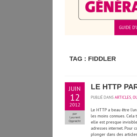
GUIDE D'
CTEURS/TRICES
TAG : FIDDLER
LE HTTP PA
JUIN
12
PUBLIÉ DANS
ARTICLES
,
OU
2012
Le HTTP a beau être l’un 
par
les moins connues. Cela 
Laurent
Opprecht
elle est presque invisibl
adresses internet. Pour 
plonger dans des article