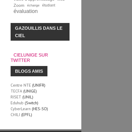
Zoom
étudiant
échange
évaluation
GAZOUILLIS DANS LE
CIEL
CIELUNIGE SUR
TWITTER
BLOGS AMIS
Centre NTE
(UNIFR)
TECFA
(UNIGE)
RISET
(UNIL)
Eduhub
(Switch)
CyberLearn
(HES-SO)
CHILI
(EPFL)