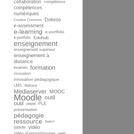
collaboration
compétence
compétences
numériques
Dokeos
Creative Commons
e-assessment
e-learning
e-portfolio
Eduhub
e-portfolio
enseignement
enseignement supérieur
enseignement à
distance
formation
examen
innovation
innovation pédagogique
LMS
Mahara
Mediaserver
MOOC
Moodle
outil
outil
PLE
plagiat
présentation
pédagogie
ressource
Switch
vidéo
tablette
vidéo d'apprentissage
web