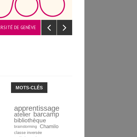
UNE PLAT
VERSITÉ DE GENÈVE
MOTS-CLÉS
apprentissage
barcamp
atelier
bibliothèque
Chamilo
brainstorming
classe inversée