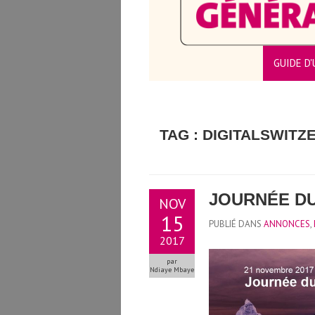
GUIDE D'
CTEURS/TRICES
TAG : DIGITALSWIT
JOURNÉE DU
NOV
15
PUBLIÉ DANS
ANNONCES
,
2017
par
Ndiaye Mbaye