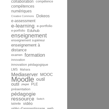
collaboration
compétence
compétences
numériques
Dokeos
Creative Commons
e-assessment
e-learning
e-portfolio
Eduhub
e-portfolio
enseignement
enseignement supérieur
enseignement à
distance
formation
examen
innovation
innovation pédagogique
LMS
Mahara
Mediaserver
MOOC
Moodle
outil
outil
PLE
plagiat
présentation
pédagogie
ressource
Switch
vidéo
tablette
vidéo d'apprentissage
web