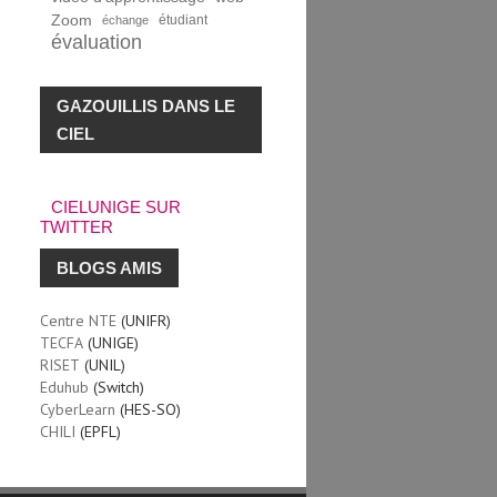
Zoom
étudiant
échange
évaluation
GAZOUILLIS DANS LE
CIEL
CIELUNIGE SUR
TWITTER
BLOGS AMIS
Centre NTE
(UNIFR)
TECFA
(UNIGE)
RISET
(UNIL)
Eduhub
(Switch)
CyberLearn
(HES-SO)
CHILI
(EPFL)