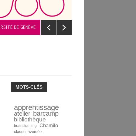
UNE PLAT
VERSITÉ DE GENÈVE
MOTS-CLÉS
apprentissage
barcamp
atelier
bibliothèque
Chamilo
brainstorming
classe inversée