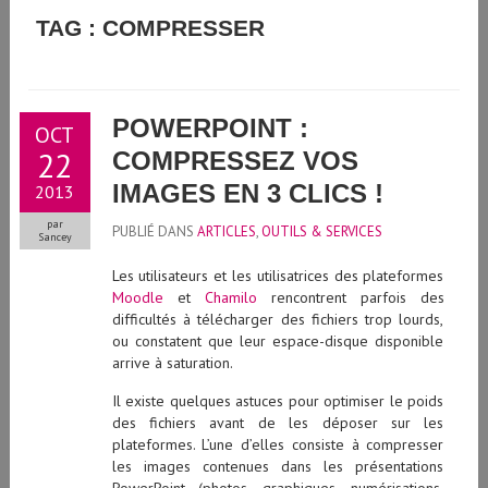
GUIDE D'UTILISATION DE L'INTELLIGENCE ARTIFICIELLE
TAG : COMPRESSER
GÉNÉRATIVE À L'UNIVERSITÉ DE GENÈVE
POWERPOINT :
OCT
22
COMPRESSEZ VOS
IMAGES EN 3 CLICS !
2013
par
PUBLIÉ DANS
ARTICLES
,
OUTILS & SERVICES
Sancey
Les utilisateurs et les utilisatrices des plateformes
Moodle
et
Chamilo
rencontrent parfois des
difficultés à télécharger des fichiers trop lourds,
ou constatent que leur espace-disque disponible
arrive à saturation.
Il existe quelques astuces pour optimiser le poids
des fichiers avant de les déposer sur les
plateformes. L’une d’elles consiste à compresser
les images contenues dans les présentations