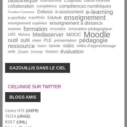
bibliothèque
Chamilo
brainstorming
classe inversée
collaboration
compétences numériques
compétence
e-learning
Dokeos
e-assessment
Creative Commons
enseignement
Eduhub
e-portfolio
e-portfolio
enseignement à distance
enseignement supérieur
formation
innovation pédagogique
examen
innovation
Moodle
Mediaserver
MOOC
LMS
Mahara
pédagogie
outil
outil
PLE
présentation
plagiat
ressource
vidéo
vidéo d'apprentissage
tablette
Switch
évaluation
web
Zoom
étudiant
échange
GAZOUILLIS DANS LE CIEL
CIELUNIGE SUR TWITTER
BLOGS AMIS
Centre NTE
(UNIFR)
TECFA
(UNIGE)
RISET
(UNIL)