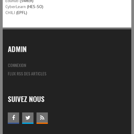
Eduhub
(Switch)
CyberLearn
(HES-SO)
CHILI
(EPFL)
ADMIN
CONNEXION
FLUX RSS DES ARTICLES
SUIVEZ NOUS