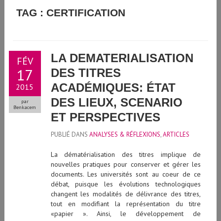
GUIDE D'UTILISATION DE L'INTELLIGENCE ARTIFICIELLE
TAG : CERTIFICATION
GÉNÉRATIVE À L'UNIVERSITÉ DE GENÈVE
LA DEMATERIALISATION
FÉV
17
DES TITRES
ACADÉMIQUES: ÉTAT
2015
DES LIEUX, SCENARIO
par
Benkacem
ET PERSPECTIVES
PUBLIÉ DANS
ANALYSES & RÉFLEXIONS
,
ARTICLES
La dématérialisation des titres implique de
nouvelles pratiques pour conserver et gérer les
documents. Les universités sont au coeur de ce
débat, puisque les évolutions technologiques
changent les modalités de délivrance des titres,
tout en modifiant la représentation du titre
«papier ». Ainsi, le développement de