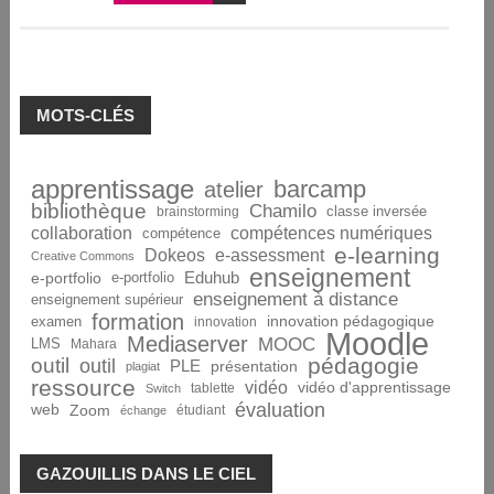
MOTS-CLÉS
apprentissage
barcamp
atelier
bibliothèque
Chamilo
brainstorming
classe inversée
collaboration
compétences numériques
compétence
e-learning
Dokeos
e-assessment
Creative Commons
enseignement
Eduhub
e-portfolio
e-portfolio
enseignement à distance
enseignement supérieur
formation
innovation pédagogique
examen
innovation
Moodle
Mediaserver
MOOC
LMS
Mahara
pédagogie
outil
outil
PLE
présentation
plagiat
ressource
vidéo
vidéo d'apprentissage
tablette
Switch
évaluation
web
Zoom
étudiant
échange
GAZOUILLIS DANS LE CIEL