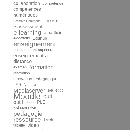
collaboration
compétence
compétences
numériques
Dokeos
Creative Commons
e-assessment
e-learning
e-portfolio
Eduhub
e-portfolio
enseignement
enseignement supérieur
enseignement à
distance
formation
examen
innovation
innovation pédagogique
LMS
Mahara
Mediaserver
MOOC
Moodle
outil
outil
PLE
plagiat
présentation
pédagogie
ressource
Switch
vidéo
tablette