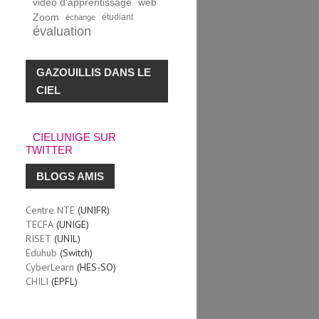
vidéo d'apprentissage
web
Zoom
étudiant
échange
évaluation
GAZOUILLIS DANS LE
CIEL
CIELUNIGE SUR
TWITTER
BLOGS AMIS
Centre NTE
(UNIFR)
TECFA
(UNIGE)
RISET
(UNIL)
Eduhub
(Switch)
CyberLearn
(HES-SO)
CHILI
(EPFL)