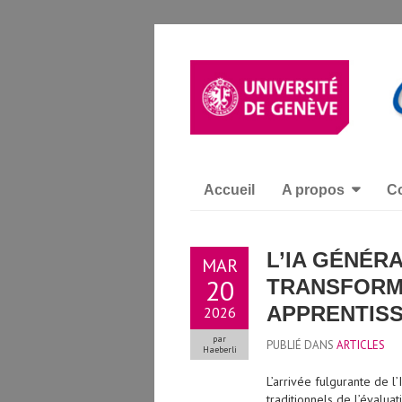
Accueil
A propos
Co
L’IA GÉNÉRA
MAR
20
TRANSFORME
APPRENTIS
2026
par
PUBLIÉ DANS
ARTICLES
Haeberli
L’arrivée fulgurante de l
traditionnels de l’évalua