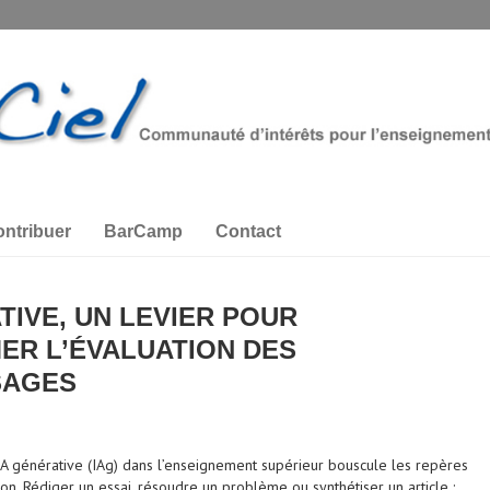
ntribuer
BarCamp
Contact
TIVE, UN LEVIER POUR
R L’ÉVALUATION DES
SAGES
’IA générative (IAg) dans l’enseignement supérieur bouscule les repères
tion. Rédiger un essai, résoudre un problème ou synthétiser un article :