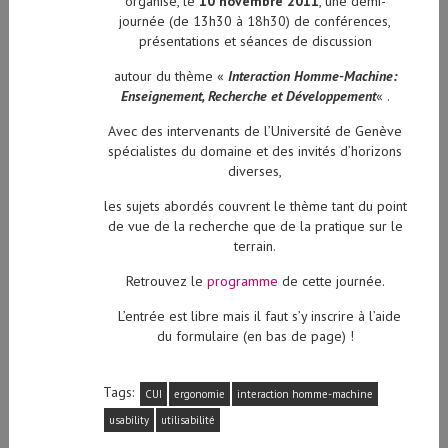
organise, le
10 novembre 2011
, une demi-
journée (de 13h30 à 18h30) de conférences,
présentations et séances de discussion
autour du thème «
Interaction Homme-Machine:
Enseignement, Recherche et Développement
« .
Avec des intervenants de l’Université de Genève
spécialistes du domaine et des invités d’horizons
diverses,
les sujets abordés couvrent le thème tant du point
de vue de la recherche que de la pratique sur le
terrain.
Retrouvez le
programme
de cette journée.
L’entrée est libre mais il faut s’y inscrire à l’aide
du formulaire (en bas de page) !
Tags:
CUI
ergonomie
interaction homme-machine
usability
utilisabilité