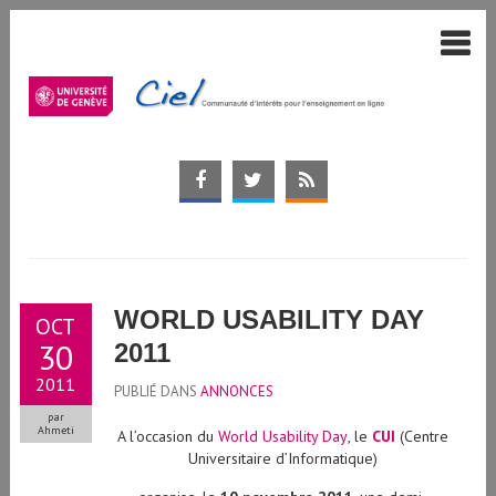
WORLD USABILITY DAY
OCT
30
2011
2011
PUBLIÉ DANS
ANNONCES
par
Ahmeti
A l’occasion du
World Usability Day
, le
CUI
(Centre
Universitaire d’Informatique)