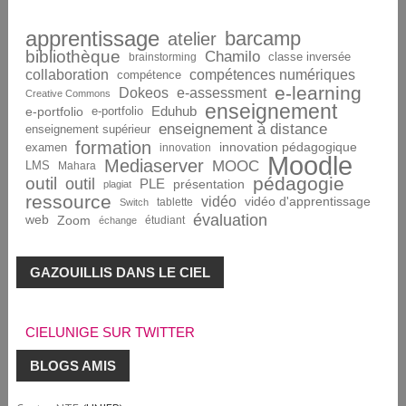
apprentissage
barcamp
atelier
bibliothèque
Chamilo
brainstorming
classe inversée
collaboration
compétences numériques
compétence
e-learning
Dokeos
e-assessment
Creative Commons
enseignement
Eduhub
e-portfolio
e-portfolio
enseignement à distance
enseignement supérieur
formation
innovation pédagogique
examen
innovation
Moodle
Mediaserver
MOOC
LMS
Mahara
pédagogie
outil
outil
PLE
présentation
plagiat
ressource
vidéo
vidéo d'apprentissage
tablette
Switch
évaluation
web
Zoom
étudiant
échange
GAZOUILLIS DANS LE CIEL
CIELUNIGE SUR TWITTER
BLOGS AMIS