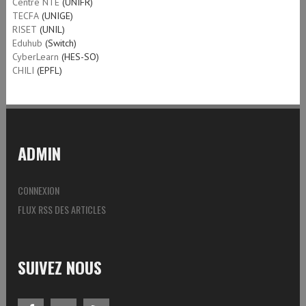
Centre NTE
(UNIFR)
TECFA
(UNIGE)
RISET
(UNIL)
Eduhub
(Switch)
CyberLearn
(HES-SO)
CHILI
(EPFL)
ADMIN
CONNEXION
FLUX RSS DES ARTICLES
SUIVEZ NOUS