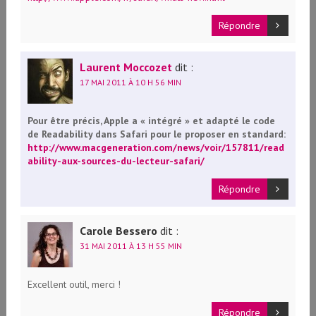
Répondre
Laurent Moccozet
dit :
17 MAI 2011 À 10 H 56 MIN
Pour être précis, Apple a « intégré » et adapté le code
de Readability dans Safari pour le proposer en standard:
http://www.macgeneration.com/news/voir/157811/read
ability-aux-sources-du-lecteur-safari/
Répondre
Carole Bessero
dit :
31 MAI 2011 À 13 H 55 MIN
Excellent outil, merci !
Répondre