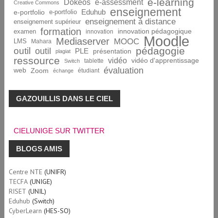
e-learning
Dokeos
e-assessment
Creative Commons
enseignement
Eduhub
e-portfolio
e-portfolio
enseignement à distance
enseignement supérieur
formation
innovation pédagogique
examen
innovation
Moodle
Mediaserver
MOOC
LMS
Mahara
pédagogie
outil
outil
PLE
présentation
plagiat
ressource
vidéo
vidéo d'apprentissage
tablette
Switch
évaluation
web
Zoom
étudiant
échange
GAZOUILLIS DANS LE CIEL
CIELUNIGE SUR TWITTER
BLOGS AMIS
Centre NTE
(UNIFR)
TECFA
(UNIGE)
RISET
(UNIL)
Eduhub
(Switch)
CyberLearn
(HES-SO)