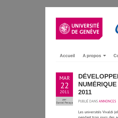
Accueil
A propos
Co
DÉVELOPPER
MAR
22
NUMÉRIQUE 
2011
2011
par
PUBLIÉ DANS
ANNONCES
Daniel Peraya
Les universités Vivaldi (
pendant trois jours des a