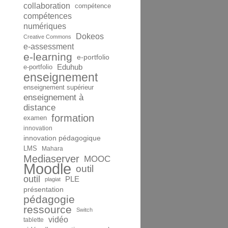
collaboration
compétence
compétences
numériques
Dokeos
Creative Commons
e-assessment
e-learning
e-portfolio
Eduhub
e-portfolio
enseignement
enseignement supérieur
enseignement à
distance
formation
examen
innovation
innovation pédagogique
LMS
Mahara
Mediaserver
MOOC
Moodle
outil
outil
PLE
plagiat
présentation
pédagogie
ressource
Switch
vidéo
tablette