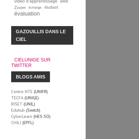
vidéo d'apprentissage
web
Zoom
étudiant
échange
évaluation
GAZOUILLIS DANS LE
CIEL
CIELUNIGE SUR
TWITTER
BLOGS AMIS
Centre NTE
(UNIFR)
TECFA
(UNIGE)
RISET
(UNIL)
Eduhub
(Switch)
CyberLearn
(HES-SO)
CHILI
(EPFL)