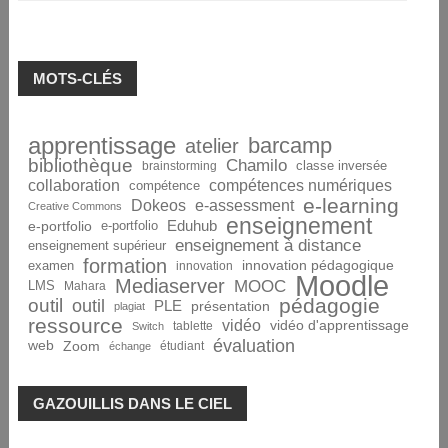
MOTS-CLÉS
apprentissage
barcamp
atelier
bibliothèque
Chamilo
brainstorming
classe inversée
collaboration
compétences numériques
compétence
e-learning
Dokeos
e-assessment
Creative Commons
enseignement
Eduhub
e-portfolio
e-portfolio
enseignement à distance
enseignement supérieur
formation
innovation pédagogique
examen
innovation
Moodle
Mediaserver
MOOC
LMS
Mahara
pédagogie
outil
outil
PLE
présentation
plagiat
ressource
vidéo
vidéo d'apprentissage
tablette
Switch
évaluation
web
Zoom
étudiant
échange
GAZOUILLIS DANS LE CIEL