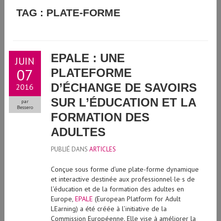
GUIDE D'UTILISATION DE L'INTELLIGENCE ARTIFICIELLE
TAG : PLATE-FORME
GÉNÉRATIVE À L'UNIVERSITÉ DE GENÈVE
EPALE : UNE
JUIN
07
PLATEFORME
D’ÉCHANGE DE SAVOIRS
2016
SUR L’ÉDUCATION ET LA
par
Bessero
FORMATION DES
ADULTES
PUBLIÉ DANS
ARTICLES
Conçue sous forme d’une plate-forme dynamique
et interactive destinée aux professionnel∙le∙s de
l’éducation et de la formation des adultes en
Europe,
EPALE
(European Platform for Adult
LEarning) a été créée à l’initiative de la
Commission Européenne. Elle vise à améliorer la